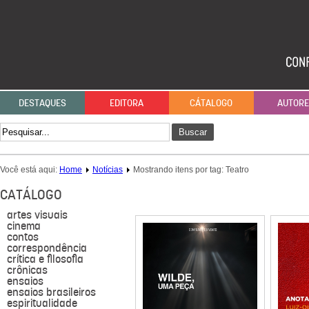
DESTAQUES
EDITORA
CÁTALOGO
AUTOR
Buscar
Você está aqui:
Home
Notícias
Mostrando itens por tag: Teatro
CATÁLOGO
artes visuais
cinema
contos
correspondência
crítica e filosofia
crônicas
ensaios
ensaios brasileiros
espiritualidade