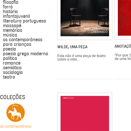
filosofia
forró
história
infantojuvenil
literatura portuguesa
massapê
memórias
música
os contemporâneos
para crianças
ANOTAÇÕ
WILDE, UMA PEÇA
poesia
poesia grega moderna
"Por que 
Esta não é uma peça de teatro
política
de uma fo
sobre a vida…
romance
semiótica
sociologia
teatro
COLEÇÕES