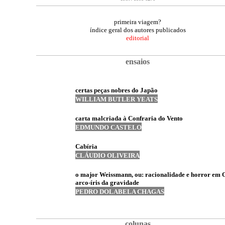
primeira viagem?
índice geral dos autores publicados
editorial
ensaios
certas peças nobres do Japão
WILLIAM BUTLER YEATS
carta malcriada à Confraria do Vento
EDMUNDO CASTELO
Cabíria
CLÁUDIO OLIVEIRA
o
major Weissmann, ou: racionalidade e horror em 
arco-íris da gravidade
PEDRO DOLABELA CHAGAS
colunas