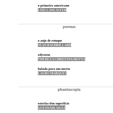
o primeiro americano
LÖIS LANCASTER
poemas
o anjo de estuque
JEAN BAUDRILLARD
odysseus
THEREZA CHRISTINA MOTTA
balada para um morto
LAURO MARQUES
phantascopia
estrelas têm superfície
GUENNÁDI AIGUI