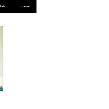
links
contato