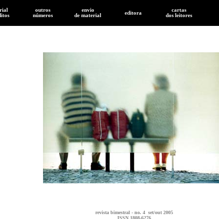
rial
outros
envio
cartas
editora
ditos
números
de
material
dos leitores
revista bimestral - no. 4 set/out 2005
ISSN 1808-6276