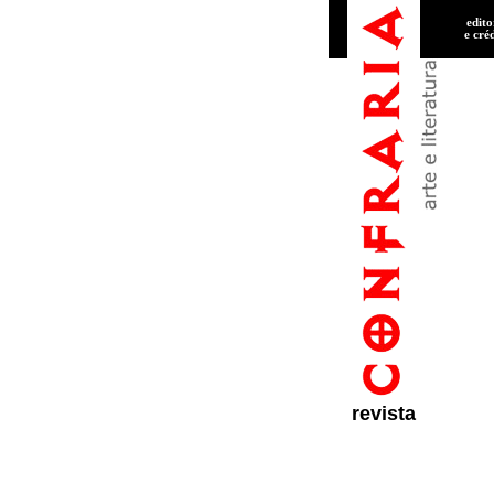
edito
e cré
revista