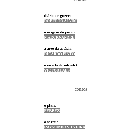
diário de guerra
ROBERTO ALVIM
a origem da poesia
MÁRCIO-ANDRÉ
a arte da astúcia
RICARDO PINTO
o novelo de odradek
VICTOR PAES
contos
o plano
FERRÉZ
o sorteio
RAYMUNDO SILVEIRA