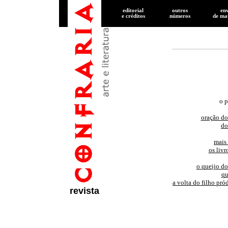
editorial
outros
en
e créditos
números
de
mat
o p
oração do
do
mais
os livr
o queijo do
qu
a volta do filho pr
revista