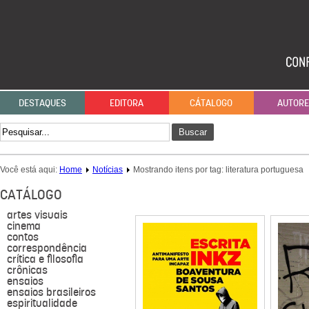
DESTAQUES
EDITORA
CÁTALOGO
AUTOR
Buscar
Você está aqui:
Home
Notícias
Mostrando itens por tag: literatura portuguesa
CATÁLOGO
artes visuais
cinema
contos
correspondência
crítica e filosofia
crônicas
ensaios
ensaios brasileiros
espiritualidade