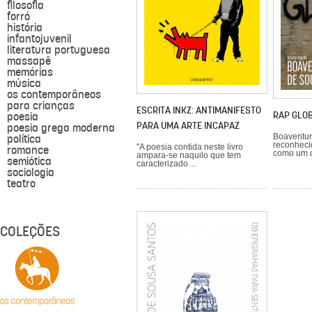
filosofia
forró
história
infantojuvenil
literatura portuguesa
massapê
memórias
música
os contemporâneos
para crianças
ESCRITA INKZ: ANTIMANIFESTO
RAP GLO
poesia
PARA UMA ARTE INCAPAZ
poesia grega moderna
política
Boaventur
reconheci
"A poesia contida neste livro
romance
como um 
ampara-se naquilo que tem
semiótica
caracterizado…
sociologia
teatro
COLEÇÕES