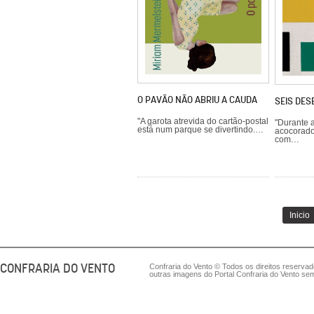
O PAVÃO NÃO ABRIU A CAUDA
SEIS DE
"A garota atrevida do cartão-postal
"Durante 
está num parque se divertindo.…
acocorado
com…
Inicio
CONFRARIA DO VENTO
Confraria do Vento © Todos os direitos reserva
outras imagens do Portal Confraria do Vento sem