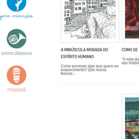
COMO SE 
A MINÚSCULA MORADA DO
ESPÍRITO HUMANO
"A roda da
das histó
Como escrever algo que quero no
esquecimento? Que nunca
tivesse…