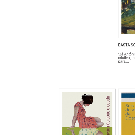
BASTA S
"Zé Antôni
criativo, 
para…