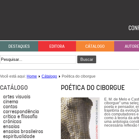
DESTAQUES
EDITORA
CÁTALOGO
AUTOR
Buscar
Você está aqui:
Home
Cátalogo
Poética do ciborgue
POÉTICA DO CIBORGUE
CATÁLOGO
artes visuais
E. M. de Melo e Cas
cinema
ciborgue" uma seleç
contos
poeta e pensador, e
correspondência
trajetória da evoluç
dos computadores e d
crítica e filosofia
como à teoria da art
crônicas
uma antologia consti
ensaios
necessária reflexão t
ensaios brasileiros
espiritualidade