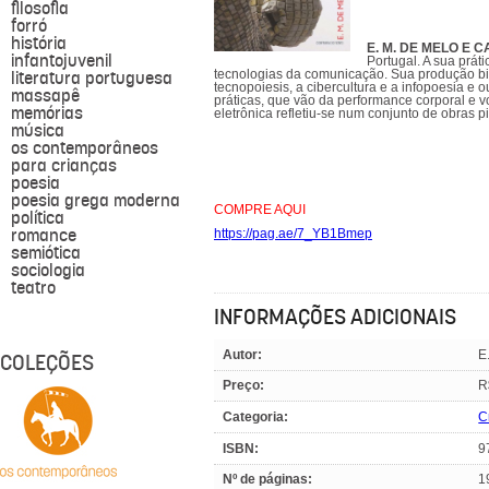
filosofia
forró
história
E. M. DE MELO E 
infantojuvenil
Portugal. A sua prá
literatura portuguesa
tecnologias da comunicação. Sua produção bib
tecnopoiesis, a cibercultura e a infopoesia e
massapê
práticas, que vão da performance corporal e 
memórias
eletrônica refletiu-se num conjunto de obras p
música
os contemporâneos
para crianças
poesia
poesia grega moderna
COMPRE AQUI
política
romance
https://pag.ae/7_YB1Bmep
semiótica
sociologia
teatro
INFORMAÇÕES ADICIONAIS
Autor:
E
COLEÇÕES
Preço:
R
Categoria:
C
ISBN:
9
Nº de páginas:
1