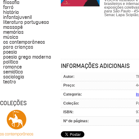
VISCA é ilustrador e
filosofia
brasileiros e intern
forró
exposições coletivas
história
para São Paulo - 45
Senac Lapa Scipião, 
infantojuvenil
literatura portuguesa
massapê
memórias
música
os contemporâneos
para crianças
poesia
poesia grega moderna
política
INFORMAÇÕES ADICIONAIS
romance
semiótica
sociologia
Autor:
T
teatro
Preço:
4
Categoria:
In
COLEÇÕES
Coleção:
P
ISBN:
9
Nº de páginas:
6