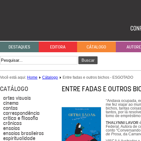
DESTAQUES
EDITORA
CÁTALOGO
AUTOR
Buscar
Você está aqui:
Home
Cátalogo
Entre fadas e outros bichos - ESGOTADO
ENTRE FADAS E OUTROS BI
CATÁLOGO
artes visuais
“Andava ocupada, e
cinema
me fez viajar ao mund
contos
bichos, tantas coisa
correspondência
tantos, por lá resol
tomo de empréstimo a
crítica e filosofia
crônicas
THALYNNI LAVOR
é
Federal. Autora de 
ensaios
conto “Conversando 
ensaios brasileiros
de Prosa
, da Carran
espiritualidade