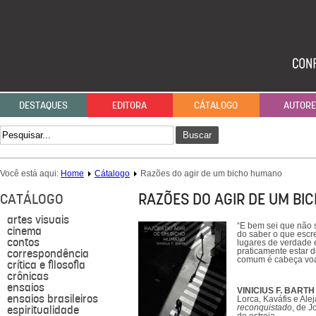
DESTAQUES
EDITORA
CÁTALOGO
AUTOR
Buscar
Você está aqui:
Home
Cátalogo
Razões do agir de um bicho humano
RAZÕES DO AGIR DE UM B
CATÁLOGO
artes visuais
“E bem sei que não s
cinema
do saber o que escre
contos
lugares de verdade 
correspondência
praticamente estar 
comum é cabeça voan
crítica e filosofia
crônicas
ensaios
VINICIUS F. BARTH
ensaios brasileiros
Lorca, Kaváfis e Ale
espiritualidade
reconquistado
, de J