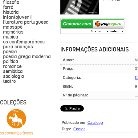
de estreia.
filosofia
forró
história
infantojuvenil
literatura portuguesa
massapê
memórias
música
os contemporâneos
para crianças
INFORMAÇÕES ADICIONAIS
poesia
poesia grega moderna
Autor:
V
política
romance
Preço:
3
semiótica
sociologia
Categoria:
C
teatro
ISBN:
9
Nº de páginas:
1
COLEÇÕES
Publicado em
Catálogo
Tags:
Contos