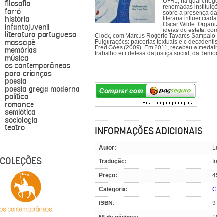
UFRJ, na qual chego
filosofia
renomadas instituiçõ
forró
sobre a presença da
história
literária influencia
Oscar Wilde. Organiz
infantojuvenil
ideias do esteta, co
literatura portuguesa
Clock, com Marcus Rogério Tavares Sampaio Sa
massapê
Fulgurações: parcerias textuais e o decadent
Fred Góes (2009). Em 2011, recebeu a medalh
memórias
trabalho em defesa da justiça social, da demo
música
os contemporâneos
para crianças
poesia
poesia grega moderna
política
romance
semiótica
sociologia
teatro
INFORMAÇÕES ADICIONAIS
Autor:
L
COLEÇÕES
Tradução:
I
Preço:
4
Categoria:
Cr
ISBN:
9