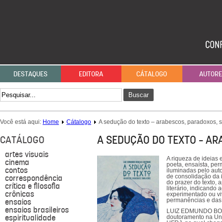
DESTAQUES
EDITORA
CÁTALOGO
AUTOR
Buscar
Você está aqui:
Home
Cátalogo
A sedução do texto – arabescos, paradoxos, 
A SEDUÇÃO DO TEXTO – A
CATÁLOGO
artes visuais
A riqueza de ideias 
cinema
poeta, ensaísta, per
contos
iluminadas pelo auto
correspondência
de consolidação da i
do prazer do texto,
crítica e filosofia
literário, indicando
crônicas
experimentado ou vi
ensaios
permanências e das 
ensaios brasileiros
LUIZ EDMUNDO BOUÇ
espiritualidade
doutoramento na Uni