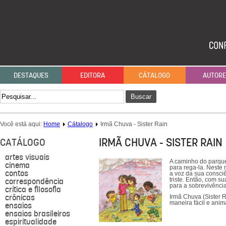
DESTAQUES
EDITORA
CÁTALOGO
AUTOR
Buscar
Você está aqui:
Home
Cátalogo
Irmã Chuva - Sister Rain
IRMÃ CHUVA - SISTER RAIN
CATÁLOGO
artes visuais
A caminho do parque
cinema
para rega-la. Neste
contos
a voz da sua consci
correspondência
triste. Então, com s
para a sobrevivênci
crítica e filosofia
crônicas
Irmã Chuva (Sister R
maneira fácil e ani
ensaios
ensaios brasileiros
espiritualidade