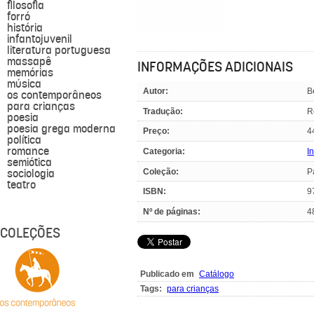
filosofia
forró
história
infantojuvenil
literatura portuguesa
massapê
INFORMAÇÕES ADICIONAIS
memórias
música
Autor:
B
os contemporâneos
para crianças
Tradução:
R
poesia
poesia grega moderna
Preço:
4
política
romance
Categoria:
I
semiótica
sociologia
Coleção:
P
teatro
ISBN:
9
Nº de páginas:
4
COLEÇÕES
Publicado em
Catálogo
Tags:
para crianças