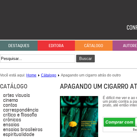
DESTAQUES
EDITORA
CÁTALOGO
AUTOR
Buscar
Você está aqui:
Home
Cátalogo
Apagando um cigarro atrás do outro
APAGANDO UM CIGARRO AT
CATÁLOGO
artes visuais
É difícil me ver e 
cinema
um prato contra a p
contos
prato, até então inte
correspondência
crítica e filosofia
crônicas
ensaios
ensaios brasileiros
espiritualidade