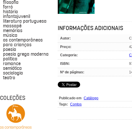
filosofia
forró
história
infantojuvenil
literatura portuguesa
massapê
INFORMAÇÕES ADICIONAIS
memórias
música
Autor:
C
os contemporâneos
para crianças
Preço:
4
poesia
poesia grega moderna
Categoria:
C
política
romance
ISBN:
9
semiótica
sociologia
Nº de páginas:
1
teatro
COLEÇÕES
Publicado em
Catálogo
Tags:
Contos