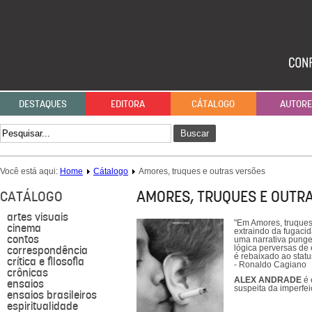
DESTAQUES
EDITORA
CÁTALOGO
AUTOR
Buscar
Você está aqui:
Home
Cátalogo
Amores, truques e outras versões
AMORES, TRUQUES E OUTR
CATÁLOGO
artes visuais
"Em Amores, truques 
cinema
extraindo da fugaci
contos
uma narrativa punge
correspondência
lógica perversas de
é rebaixado ao statu
crítica e filosofia
- Ronaldo Cagiano
crônicas
ALEX ANDRADE
é 
ensaios
suspeita da imperfe
ensaios brasileiros
espiritualidade