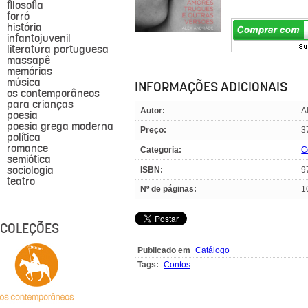
filosofia
forró
história
infantojuvenil
literatura portuguesa
massapê
memórias
música
INFORMAÇÕES ADICIONAIS
os contemporâneos
para crianças
Autor:
A
poesia
poesia grega moderna
Preço:
3
política
romance
Categoria:
C
semiótica
sociologia
ISBN:
9
teatro
Nº de páginas:
1
COLEÇÕES
Publicado em
Catálogo
Tags:
Contos